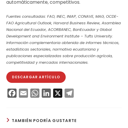
automáticamente, competitivos.
Fuentes consultadas: FAO, INEC, INIAP, CONAVE, MAG, OCDE-
FAO Agricultural Outlook, Harvard Business Review, Asamblea
Nacional del Ecuador, ACORBANEC, BanEcuador y Global
Development and Environment Institute – Tufts University.
Información complementaria obtenida de informes técnicos,
estadísticas sectoriales, normativa ecuatoriana y
publicaciones especializadas sobre producción agrícola,
competitividad y mercados internacionales.
DESCARGAR ARTÍCULO
F
E
W
Li
X
T
a
m
h
n
el
c
ai
a
k
e
e
l
ts
e
gr
TAMBIÉN PODRÍA GUSTARTE