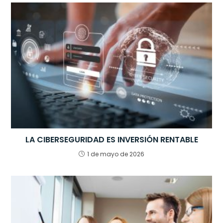
b
A
dI
a
o
p
n
m
o
p
k
LA CIBERSEGURIDAD ES INVERSIÓN RENTABLE
1 de mayo de 2026