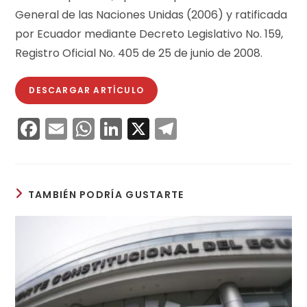
General de las Naciones Unidas (2006) y ratificada
por Ecuador mediante Decreto Legislativo No. 159,
Registro Oficial No. 405 de 25 de junio de 2008.
DESCARGAR ARTÍCULO
F
E
W
Li
X
T
a
m
h
n
el
c
ai
a
k
e
e
l
ts
e
gr
TAMBIÉN PODRÍA GUSTARTE
b
A
dI
a
o
p
n
m
o
p
k