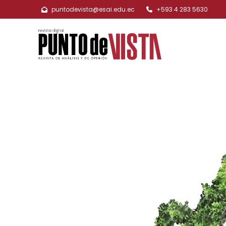
puntodevista@esai.edu.ec
+593 4 283 5630