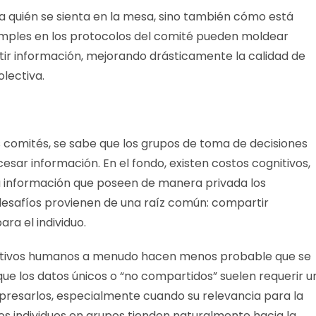
a quién se sienta en la mesa, sino también cómo está
imples en los protocolos del comité pueden moldear
r información, mejorando drásticamente la calidad de
olectiva.
 comités, se sabe que los grupos de toma de decisiones
cesar información. En el fondo, existen costos cognitivos,
la información que poseen de manera privada los
desafíos provienen de una raíz común: compartir
ra el individuo.
nitivos humanos a menudo hacen menos probable que se
ue los datos únicos o “no compartidos” suelen requerir u
presarlos, especialmente cuando su relevancia para la
 los individuos en grupos tienden naturalmente hacia la