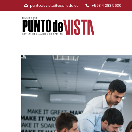
puntodevista@esai.edu.ec
+593 4 283 5630