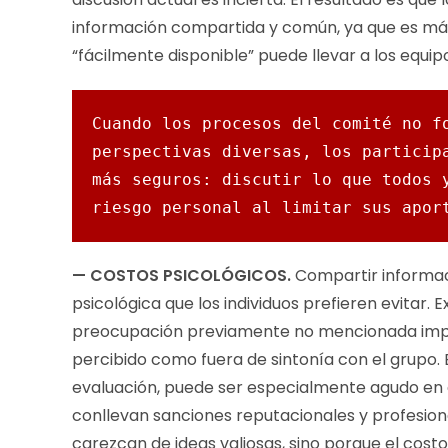
información compartida y común, ya que es más fá
“fácilmente disponible” puede llevar a los equip
Cuando los procesos del comité no fo
perspectivas diversas, los participa
más seguros: discutir lo que todos y
riesgo personal al limitar sus apor
— COSTOS PSICOLÓGICOS.
Compartir informac
psicológica que los individuos prefieren evitar.
preocupación previamente no mencionada implic
percibido como fuera de sintonía con el grupo
evaluación, puede ser especialmente agudo en e
conllevan sanciones reputacionales y profesion
carezcan de ideas valiosas, sino porque el costo