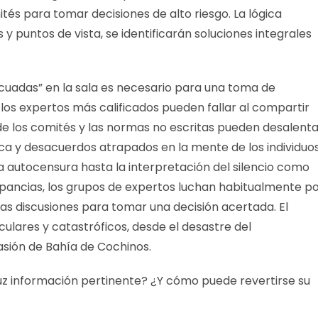
tés para tomar decisiones de alto riesgo. La lógica
 y puntos de vista, se identificarán soluciones integrales
cuadas” en la sala es necesario para una toma de
o los expertos más calificados pueden fallar al compartir
 de los comités y las normas no escritas pueden desalent
ica y desacuerdos atrapados en la mente de los individuos
 la autocensura hasta la interpretación del silencio como
epancias, los grupos de expertos luchan habitualmente p
las discusiones para tomar una decisión acertada. El
ulares y catastróficos, desde el desastre del
asión de Bahía de Cochinos.
 luz información pertinente? ¿Y cómo puede revertirse su