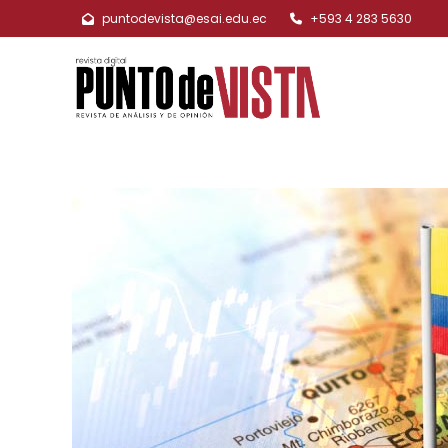
puntodevista@esai.edu.ec
+593 4 283 5630