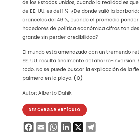
de los Estados Unidos, cuando la realidad es q
de EE. UU. es del 1 %. ¿De dónde salió la barbari
aranceles del 46 %, cuando el promedio ponder
hacedores de política económica cifras tan de
grande sin perder credibilidad?
El mundo está amenazado con un tremendo retro
EE. UU. resulta finalmente del ahorro-inversión. 
todo. No se puede buscar la explicación de la fieb
palmera en la playa.
(O)
Autor: Alberto Dahik
DESCARGAR ARTÍCULO
F
E
W
Li
X
T
a
m
h
n
el