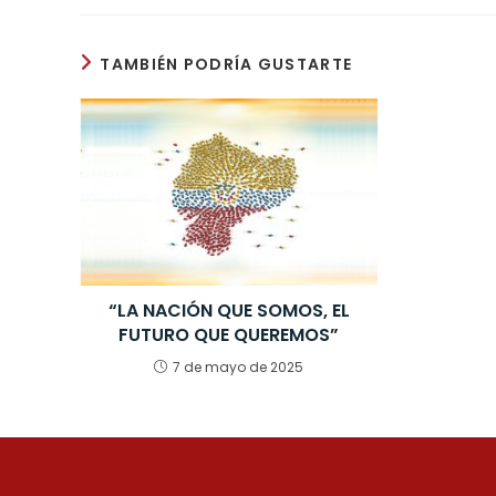
c
ai
a
k
e
e
l
ts
e
gr
TAMBIÉN PODRÍA GUSTARTE
b
A
dI
a
o
p
n
m
o
p
k
“LA NACIÓN QUE SOMOS, EL
FUTURO QUE QUEREMOS”
7 de mayo de 2025