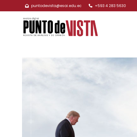
puntodevista@esai.edu.ec
+593 4 283 5630