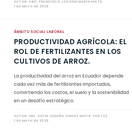
AUTOR:
ABG. FRANCISCO JACOME MARÍN MGTR.
1 DE MAYO DE 2026
ÁMBITO SOCIAL LABORAL
PRODUCTIVIDAD AGRÍCOLA: EL
ROL DE FERTILIZANTES EN LOS
CULTIVOS DE ARROZ.
La productividad del arroz en Ecuador depende
cada vez más de fertilizantes importados,
convirtiendo los costos, el suelo y la sostenibilidad
en un desafío estratégico.
AUTOR:
ING. KEVIN CEDEÑO VINCES MGTR. PHD (C)
1 DE MAYO DE 2026