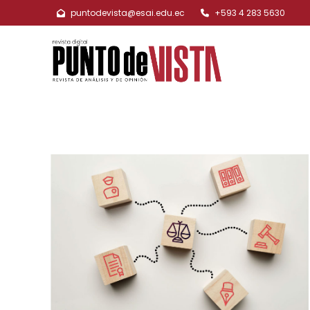
puntodevista@esai.edu.ec
+593 4 283 5630