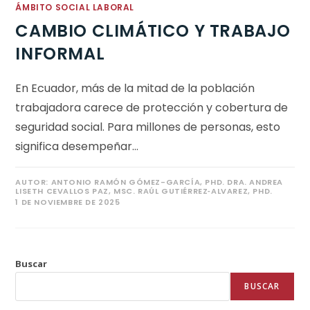
ÁMBITO SOCIAL LABORAL
CAMBIO CLIMÁTICO Y TRABAJO
INFORMAL
En Ecuador, más de la mitad de la población
trabajadora carece de protección y cobertura de
seguridad social. Para millones de personas, esto
significa desempeñar…
AUTOR:
ANTONIO RAMÓN GÓMEZ-GARCÍA, PHD. DRA. ANDREA
LISETH CEVALLOS PAZ, MSC. RAÚL GUTIÉRREZ‐ALVAREZ, PHD.
1 DE NOVIEMBRE DE 2025
Buscar
BUSCAR