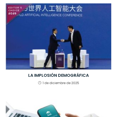
b
A
dI
a
o
p
n
m
o
p
k
LA IMPLOSIÓN DEMOGRÁFICA
1 de diciembre de 2025