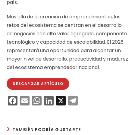
país.
Más allá de la creación de emprendimientos, los
retos del ecosistema se centran en el desarrollo
de negocios con alto valor agregado, componente
tecnológico y capacidad de escalabilidad. El 2026
representará una oportunidad para alcanzar un
mayor nivel de desarrollo, productividad y madurez
del ecosistema emprendedor nacional.
DESCARGAR ARTÍCULO
F
E
W
Li
X
T
a
m
h
n
el
c
ai
a
k
e
e
l
ts
e
gr
TAMBIÉN PODRÍA GUSTARTE