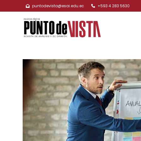
puntodevista@esai.edu.ec
+593 4 283 5630