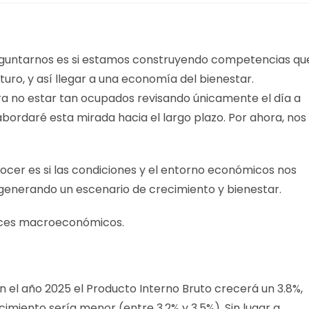
eguntarnos es si estamos construyendo competencias qu
uro, y así llegar a una economía del bienestar.
a no estar tan ocupados revisando únicamente el día a
bordaré esta mirada hacia el largo plazo. Por ahora, nos
ocer es si las condiciones y el entorno económicos nos
generando un escenario de crecimiento y bienestar.
ndices macroeconómicos.
 el año 2025 el Producto Interno Bruto crecerá un 3.8%,
imiento sería menor (entre 3.2% y 3.5%). Sin lugar a