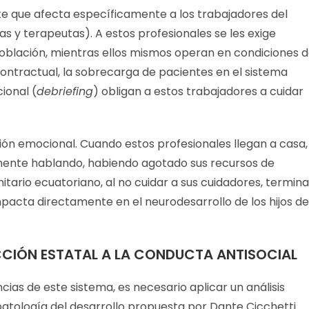
te que afecta específicamente a los trabajadores del
as y terapeutas). A estos profesionales se les exige
 población, mientras ellos mismos operan en condiciones 
contractual, la sobrecarga de pacientes en el sistema
ional (
debriefing
) obligan a estos trabajadores a cuidar
ión emocional. Cuando estos profesionales llegan a casa,
ente hablando, habiendo agotado sus recursos de
nitario ecuatoriano, al no cuidar a sus cuidadores, termina
acta directamente en el neurodesarrollo de los hijos de
ECCIÓN ESTATAL A LA CONDUCTA ANTISOCIAL
as de este sistema, es necesario aplicar un análisis
patología del desarrollo propuesta por Dante Cicchetti.