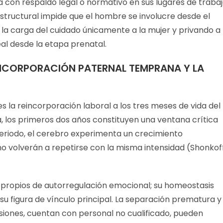
a con respaldo legal o normativo en sus lugares de traba
tructural impide que el hombre se involucre desde el
a la carga del cuidado únicamente a la mujer y privando a
eal desde la etapa prenatal.
INCORPORACIÓN PATERNAL TEMPRANA Y LA
s la reincorporación laboral a los tres meses de vida del
a, los primeros dos años constituyen una ventana crítica
periodo, el cerebro experimenta un crecimiento
o volverán a repetirse con la misma intensidad (Shonkof
ropios de autorregulación emocional; su homeostasis
 figura de vínculo principal. La separación prematura y
casiones, cuentan con personal no cualificado, pueden