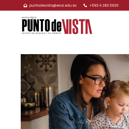
puntodevista@esai.edu.ec
+593 4 283 5630