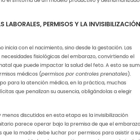
 como el síntoma de un modelo productivo y deshumanizado
 LABORALES, PERMISOS Y LA INVISIBILIZACIÓ
no inicia con el nacimiento, sino desde la gestación. Las
 necesidades fisiológicas del embarazo, convirtiendo el
natal que puede impactar la salud del feto. A esto se su
ermisos médicos (
permisos por controles prenatales
).
po para la atención médica, en la práctica, muchas
citas que penalizan su ausencia, obligándolas a elegir
menos discutidos en esta etapa es la invisibilización
anitario parece operar bajo la premisa de que el embaraz
 que la madre debe luchar por permisos para asistir a s