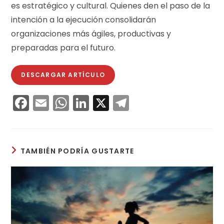
es estratégico y cultural. Quienes den el paso de la
intención a la ejecución consolidarán
organizaciones más ágiles, productivas y
preparadas para el futuro.
DESCARGAR ARTÍCULO
F
E
W
Li
X
T
a
m
h
n
el
c
ai
a
k
e
e
l
ts
e
gr
TAMBIÉN PODRÍA GUSTARTE
b
A
dI
a
o
p
n
m
o
p
k