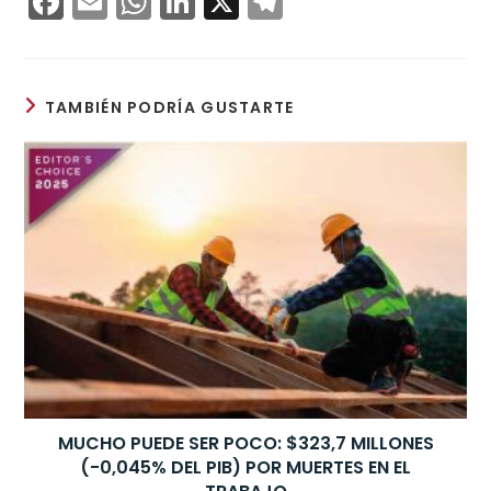
F
E
W
Li
X
T
a
m
h
n
el
c
ai
a
k
e
e
l
ts
e
gr
TAMBIÉN PODRÍA GUSTARTE
b
A
dI
a
o
p
n
m
o
p
k
MUCHO PUEDE SER POCO: $323,7 MILLONES
(-0,045% DEL PIB) POR MUERTES EN EL