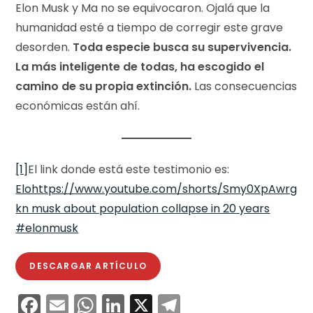
Elon Musk y Ma no se equivocaron. Ojalá que la
humanidad esté a tiempo de corregir este grave
desorden.
Toda especie busca su supervivencia.
La más inteligente de todas, ha escogido el
camino de su propia extinción.
Las consecuencias
económicas están ahí.
[1]
El link donde está este testimonio es:
Elohttps://www.youtube.com/shorts/Smy0XpAwrg
kn musk about population collapse in 20 years
#elonmusk
DESCARGAR ARTÍCULO
F
E
W
Li
X
T