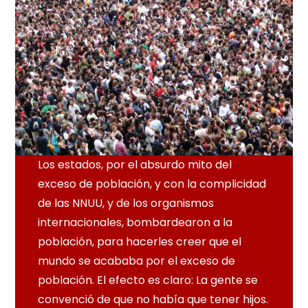
Los estados, por el absurdo mito del
exceso de población, y con la complicidad
de las NNUU, y de los organismos
internacionales, bombardearon a la
población, para hacerles creer que el
mundo se acababa por el exceso de
población. El efecto es claro: La gente se
convenció de que no había que tener hijos.