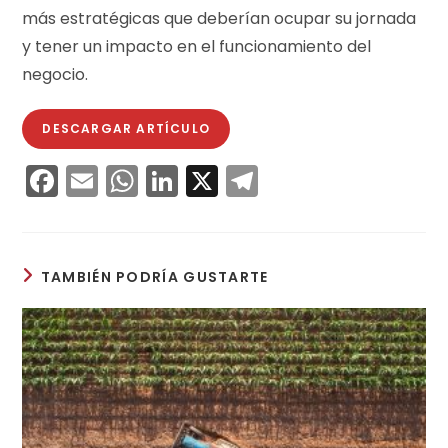
más estratégicas que deberían ocupar su jornada
y tener un impacto en el funcionamiento del
negocio.
DESCARGAR ARTÍCULO
F
E
W
Li
X
T
a
m
h
n
el
c
ai
a
k
e
e
l
ts
e
gr
TAMBIÉN PODRÍA GUSTARTE
b
A
dI
a
o
p
n
m
o
p
k